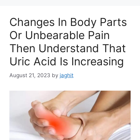
i
e
s
Changes In Body Parts
Or Unbearable Pain
Then Understand That
Uric Acid Is Increasing
August 21, 2023
by
jaghit