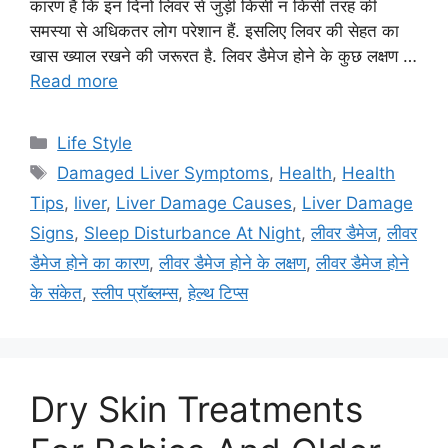
कारण है कि इन दिनों लिवर से जुड़ी किसी न किसी तरह की
समस्या से अधिकतर लोग परेशान हैं. इसलिए लिवर की सेहत का
खास ख्याल रखने की जरूरत है. लिवर डैमेज होने के कुछ लक्षण …
Read more
C
Life Style
a
T
Damaged Liver Symptoms
,
Health
,
Health
t
a
Tips
,
liver
,
Liver Damage Causes
,
Liver Damage
e
g
Signs
,
Sleep Disturbance At Night
,
लीवर डैमेज
,
लीवर
g
s
डैमेज होने का कारण
,
लीवर डैमेज होने के लक्षण
,
लीवर डैमेज होने
o
r
के संकेत
,
स्लीप प्रॉब्लम्स
,
हेल्थ टिप्स
i
e
s
Dry Skin Treatments