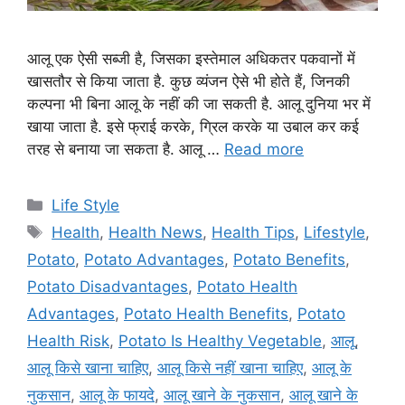
आलू एक ऐसी सब्जी है, जिसका इस्तेमाल अधिकतर पकवानों में
खासतौर से किया जाता है. कुछ व्यंजन ऐसे भी होते हैं, जिनकी
कल्पना भी बिना आलू के नहीं की जा सकती है. आलू दुनिया भर में
खाया जाता है. इसे फ्राई करके, ग्रिल करके या उबाल कर कई
तरह से बनाया जा सकता है. आलू …
Read more
C
Life Style
a
T
Health
,
Health News
,
Health Tips
,
Lifestyle
,
t
a
Potato
,
Potato Advantages
,
Potato Benefits
,
e
g
Potato Disadvantages
,
Potato Health
g
s
Advantages
,
Potato Health Benefits
,
Potato
o
r
Health Risk
,
Potato Is Healthy Vegetable
,
आलू
,
i
आलू किसे खाना चाहिए
,
आलू किसे नहीं खाना चाहिए
,
आलू के
e
नुकसान
,
आलू के फायदे
,
आलू खाने के नुकसान
,
आलू खाने के