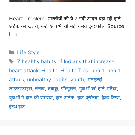
Heart Problem: भारतीयों की ये 7 गंदी आदत बढ़ा रही हार्ट
अटैक का खतरा, कहीं आप भी तो नहीं करते इन्हें फॉलो Source
link
C
Life Style
a
T
7 healthy habits of Indians that increase
t
a
heart attack
,
Health
,
Health Tips
,
heart
,
heart
e
g
attack
,
unhealthy habits
,
youth
,
अनहेल्दी
g
s
लाइफस्टाइल
,
तनाव
,
तंबाकू
,
पॉल्यूशन
,
युवाओं को हार्ट अटैक
,
o
r
युवाओं में हार्ट की समस्या
,
हार्ट अटैक
,
हार्ट प्रॉब्लम
,
हेल्थ टिप्स
,
i
हेल्थ हार्ट
e
s