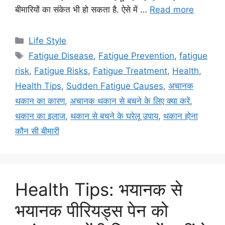
बीमारियों का संकेत भी हो सकता है. ऐसे में …
Read more
C
Life Style
a
T
Fatigue Disease
,
Fatigue Prevention
,
fatigue
t
a
risk
,
Fatigue Risks
,
Fatigue Treatment
,
Health
,
e
g
Health Tips
,
Sudden Fatigue Causes
,
अचानक
g
s
थकान का कारण
,
अचानक थकान से बचने के लिए क्या करें
,
o
r
थकान का इलाज
,
थकान से बचने के घरेलू उपाय
,
थकान होना
i
कौन सी बीमारी
e
s
Health Tips: भयानक से
भयानक पीरियड्स पेन को