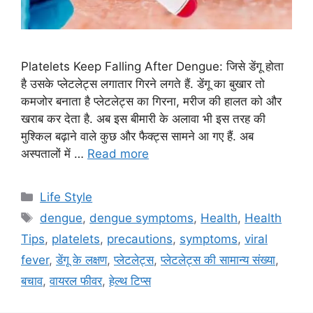
Platelets Keep Falling After Dengue: जिसे डेंगू होता
है उसके प्लेटलेट्स लगातार गिरने लगते हैं. डेंगू का बुखार तो
कमजोर बनाता है प्लेटलेट्स का गिरना, मरीज की हालत को और
खराब कर देता है. अब इस बीमारी के अलावा भी इस तरह की
मुश्किल बढ़ाने वाले कुछ और फैक्ट्स सामने आ गए हैं. अब
अस्पतालों में …
Read more
C
Life Style
a
T
dengue
,
dengue symptoms
,
Health
,
Health
t
a
Tips
,
platelets
,
precautions
,
symptoms
,
viral
e
g
fever
,
डेंगू के लक्षण
,
प्लेटलेट्स
,
प्लेटलेट्स की सामान्य संख्या
,
g
s
बचाव
,
वायरल फीवर
,
हेल्थ टिप्स
o
r