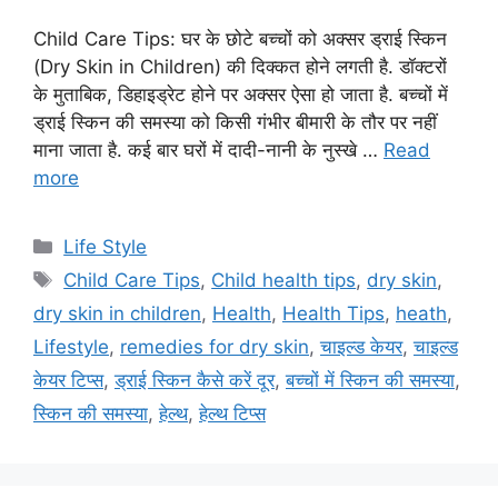
Child Care Tips: घर के छोटे बच्चों को अक्सर ड्राई स्किन
(Dry Skin in Children) की दिक्कत होने लगती है. डॉक्टरों
के मुताबिक, डिहाइड्रेट होने पर अक्सर ऐसा हो जाता है. बच्चों में
ड्राई स्किन की समस्या को किसी गंभीर बीमारी के तौर पर नहीं
माना जाता है. कई बार घरों में दादी-नानी के नुस्खे …
Read
more
C
Life Style
a
T
Child Care Tips
,
Child health tips
,
dry skin
,
t
a
dry skin in children
,
Health
,
Health Tips
,
heath
,
e
g
Lifestyle
,
remedies for dry skin
,
चाइल्ड केयर
,
चाइल्ड
g
s
केयर टिप्स
,
ड्राई स्किन कैसे करें दूर
,
बच्चों में स्किन की समस्या
,
o
r
स्किन की समस्या
,
हेल्थ
,
हेल्थ टिप्स
i
e
s