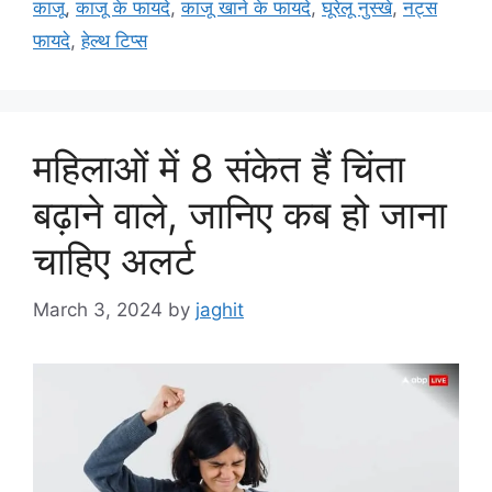
काजू
,
काजू के फायदे
,
काजू खाने के फायदे
,
घूरेलू नुस्खे
,
नट्स
g
s
फायदे
,
हेल्थ टिप्स
o
r
i
e
s
महिलाओं में 8 संकेत हैं चिंता
बढ़ाने वाले, जानिए कब हो जाना
चाहिए अलर्ट
March 3, 2024
by
jaghit