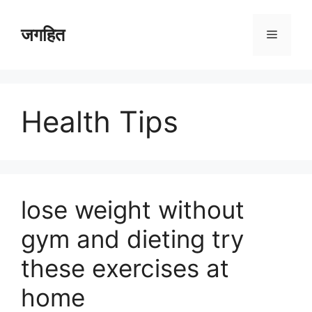
Skip
to
जगहित
Menu
content
Health Tips
lose weight without
gym and dieting try
these exercises at
home