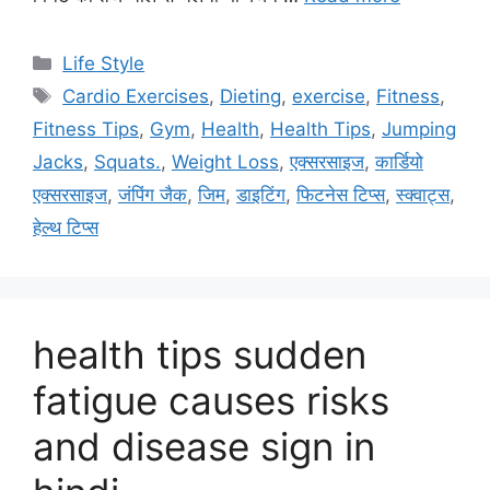
C
Life Style
a
T
Cardio Exercises
,
Dieting
,
exercise
,
Fitness
,
t
a
Fitness Tips
,
Gym
,
Health
,
Health Tips
,
Jumping
e
g
Jacks
,
Squats.
,
Weight Loss
,
एक्सरसाइज
,
कार्डियो
g
s
एक्सरसाइज
,
जंपिंग जैक
,
जिम
,
डाइटिंग
,
फिटनेस टिप्स
,
स्क्वाट्स
,
o
r
हेल्थ टिप्स
i
e
s
health tips sudden
fatigue causes risks
and disease sign in