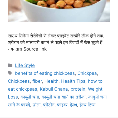
साउथ सिनेमा सेरोगेसी से लेकर प्राइवेट तस्वीरें लीक होने तक,
श्रीराम को मांसाहारी बताने से पहले इन विवादों में फंस चुकी हैं
नयनतारा Source link
C
Life Style
a
T
benefits of eating chickpeas
,
Chickpea
,
t
a
Chickpeas
,
fiber
,
Health
,
Health Tips
,
how to
e
g
eat chickpeas
,
Kabuli Chana
,
protein
,
Weight
g
s
Loss
,
काबुली चना
,
काबुली चना खाने का तरीका
,
काबुली चना
o
r
खाने के फायदे
,
छोला
,
प्रोटीन
,
फाइबर
,
हेल्थ
,
हेल्थ टिप्स
i
e