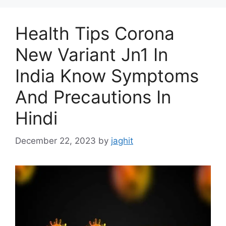
s
Health Tips Corona
New Variant Jn1 In
India Know Symptoms
And Precautions In
Hindi
December 22, 2023
by
jaghit