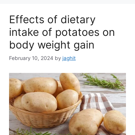
g
s
o
Effects of dietary
r
i
intake of potatoes on
e
body weight gain
s
February 10, 2024
by
jaghit