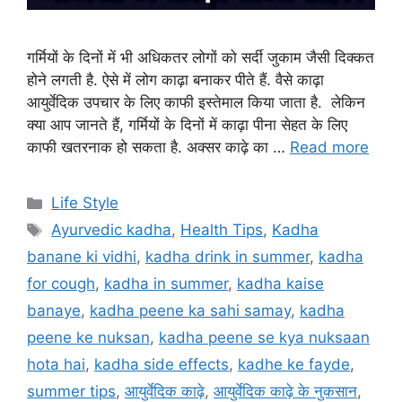
गर्मियों के दिनों में भी अधिकतर लोगों को सर्दी जुकाम जैसी दिक्कत
होने लगती है. ऐसे में लोग काढ़ा बनाकर पीते हैं. वैसे काढ़ा
आयुर्वेदिक उपचार के लिए काफी इस्तेमाल किया जाता है. लेकिन
क्या आप जानते हैं, गर्मियों के दिनों में काढ़ा पीना सेहत के लिए
काफी खतरनाक हो सकता है. अक्सर काढ़े का …
Read more
C
Life Style
a
T
Ayurvedic kadha
,
Health Tips
,
Kadha
t
a
banane ki vidhi
,
kadha drink in summer
,
kadha
e
g
for cough
,
kadha in summer
,
kadha kaise
g
s
banaye
,
kadha peene ka sahi samay
,
kadha
o
r
peene ke nuksan
,
kadha peene se kya nuksaan
i
hota hai
,
kadha side effects
,
kadhe ke fayde
,
e
summer tips
,
आयुर्वेदिक काढ़े
,
आयुर्वेदिक काढ़े के नुकसान
,
s