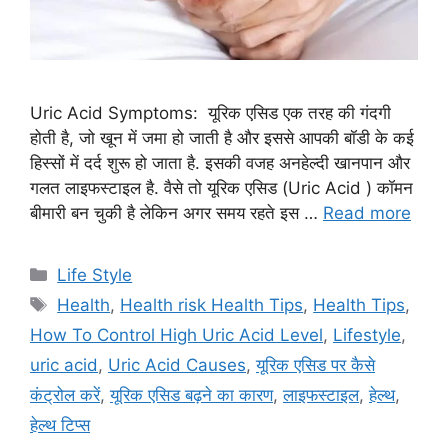
Uric Acid Symptoms: यूरिक एसिड एक तरह की गंदगी
होती है, जो खून में जमा हो जाती है और इससे आपकी बॉडी के कई
हिस्सों में दर्द शुरू हो जाता है. इसकी वजह अनहेल्दी खानपान और
गलत लाइफस्टाइल है. वैसे तो यूरिक एसिड (Uric Acid ) कॉमन
बीमारी बन चुकी है लेकिन अगर समय रहते इस …
Read more
C
Life Style
a
T
Health
,
Health risk Health Tips
,
Health Tips
,
t
a
How To Control High Uric Acid Level
,
Lifestyle
,
e
g
uric acid
,
Uric Acid Causes
,
यूरिक एसिड पर कैसे
g
s
कंट्रोल करें
,
यूरिक एसिड बढ़ने का कारण
,
लाइफस्टाइल
,
हेल्थ
,
o
r
हेल्थ टिप्स
i