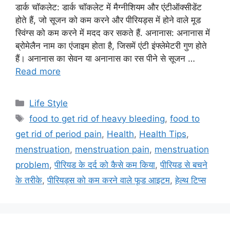
डार्क चॉकलेट: डार्क चॉकलेट में मैग्नीशियम और एंटीऑक्सीडेंट
होते हैं, जो सूजन को कम करने और पीरियड्स में होने वाले मूड
स्विंग्स को कम करने में मदद कर सकते हैं. अनानास: अनानास में
ब्रोमेलैन नाम का एंजाइम होता है, जिसमें एंटी इंफ्लेमेटरी गुण होते
हैं। अनानास का सेवन या अनानास का रस पीने से सूजन …
Read more
C
Life Style
a
T
food to get rid of heavy bleeding
,
food to
t
a
get rid of period pain
,
Health
,
Health Tips
,
e
g
menstruation
,
menstruation pain
,
menstruation
g
s
problem
,
पीरियड के दर्द को कैसे कम किया
,
पीरियड से बचने
o
r
के तरीके
,
पीरियड्स को कम करने वाले फूड आइटम
,
हेल्थ टिप्स
i
e
s