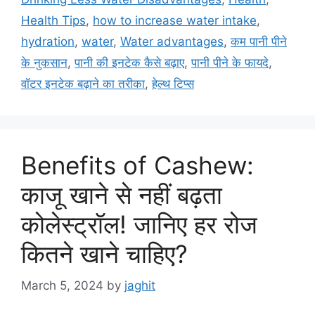
e
g
Health Tips
,
how to increase water intake
,
g
s
hydration
,
water
,
Water advantages
,
कम पानी पीने
o
r
के नुकसान
,
पानी की इनटेक कैसे बढ़ाए
,
पानी पीने के फायदे
,
i
वॉटर इनटेक बढ़ाने का तरीका
,
हेल्थ टिप्स
e
s
Benefits of Cashew:
काजू खाने से नहीं बढ़ता
कोलेस्ट्रॉल! जानिए हर रोज
कितने खाने चाहिए?
March 5, 2024
by
jaghit