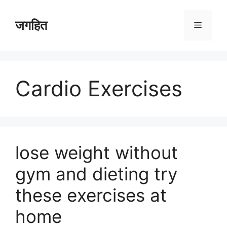
Skip
to
जगहित
Menu
content
Cardio Exercises
lose weight without
gym and dieting try
these exercises at
home