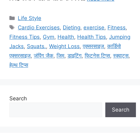
C
Life Style
a
T
Cardio Exercises
,
Dieting
,
exercise
,
Fitness
,
t
a
Fitness Tips
,
Gym
,
Health
,
Health Tips
,
Jumping
e
g
Jacks
,
Squats.
,
Weight Loss
,
एक्सरसाइज
,
कार्डियो
g
s
एक्सरसाइज
,
जंपिंग जैक
,
जिम
,
डाइटिंग
,
फिटनेस टिप्स
,
स्क्वाट्स
,
o
r
हेल्थ टिप्स
i
e
s
Search
Search