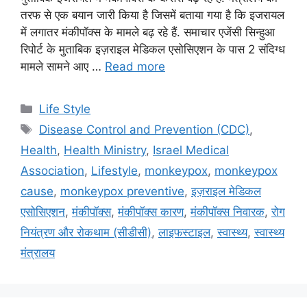
तरफ से एक बयान जारी किया है जिसमें बताया गया है कि इजरायल
में लगातर मंकीपॉक्स के मामले बढ़ रहे हैं. समाचार एजेंसी सिन्हुआ
रिपोर्ट के मुताबिक इज़राइल मेडिकल एसोसिएशन के पास 2 संदिग्ध
मामले सामने आए …
Read more
C
Life Style
a
T
Disease Control and Prevention (CDC)
,
t
a
Health
,
Health Ministry
,
Israel Medical
e
g
Association
,
Lifestyle
,
monkeypox
,
monkeypox
g
s
cause
,
monkeypox preventive
,
इज़राइल मेडिकल
o
r
एसोसिएशन
,
मंकीपॉक्स
,
मंकीपॉक्स कारण
,
मंकीपॉक्स निवारक
,
रोग
i
नियंत्रण और रोकथाम (सीडीसी)
,
लाइफस्टाइल
,
स्वास्थ्य
,
स्वास्थ्य
e
मंत्रालय
s