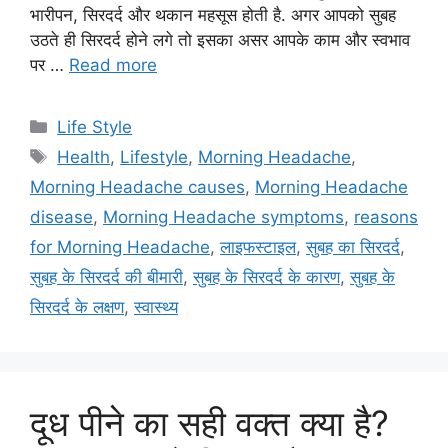
भारीपन, सिरदर्द और थकान महसूस होती है. अगर आपको सुबह
उठते ही सिरदर्द होने लगे तो इसका असर आपके काम और स्वभाव
पर …
Read more
C
Life Style
a
T
Health
,
Lifestyle
,
Morning Headache
,
t
a
Morning Headache causes
,
Morning Headache
e
g
disease
,
Morning Headache symptoms
,
reasons
g
s
for Morning Headache
,
लाइफस्टाइल
,
सुबह का सिरदर्द
,
o
r
सुबह के सिरदर्द की बीमारी
,
सुबह के सिरदर्द के कारण
,
सुबह के
i
सिरदर्द के लक्षण
,
स्वास्थ्य
e
s
दूध पीने का सही वक्त क्या है?