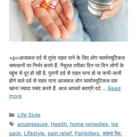
<p>आजकल दर्द से तुरंत राहत पाने के लिए लोग फार्मास्युटिकल
समाधानों पर निर्भर करते हैं. नैचुरल तरीका दिन पर दिन लोगों के
पहुंच से दूर हो रही है. पुरानी दर्द से राहत पाना हो या कभी-कभी
होने वाले दर्द से राहत पाना आजकल लोग फार्मास्युटिकल दवा
खाना ज्यादा पसंद करते हैं. आज आपको बताएंगे दर्द …
Read
more
C
Life Style
a
T
acupressure
,
Health
,
home remedies
,
ice
t
a
pack
,
Lifestyle
,
pain relief
,
Painkillers
,
आइस पैक
,
e