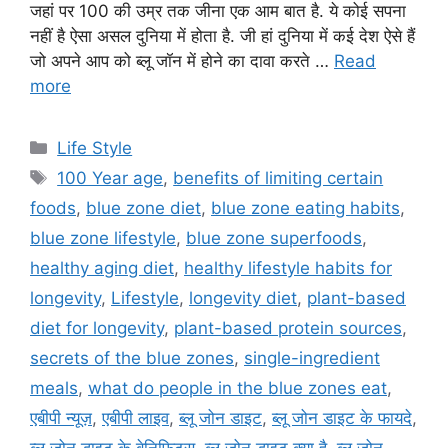
जहां पर 100 की उम्र तक जीना एक आम बात है. ये कोई सपना
नहीं है ऐसा असल दुनिया में होता है. जी हां दुनिया में कई देश ऐसे हैं
जो अपने आप को ब्लू जॉन में होने का दावा करते …
Read
more
C
Life Style
a
T
100 Year age
,
benefits of limiting certain
t
a
foods
,
blue zone diet
,
blue zone eating habits
,
e
g
blue zone lifestyle
,
blue zone superfoods
,
g
s
healthy aging diet
,
healthy lifestyle habits for
o
r
longevity
,
Lifestyle
,
longevity diet
,
plant-based
i
diet for longevity
,
plant-based protein sources
,
e
secrets of the blue zones
,
single-ingredient
s
meals
,
what do people in the blue zones eat
,
एबीपी न्यूज़
,
एबीपी लाइव
,
ब्लू जोन डाइट
,
ब्लू जोन डाइट के फायदे
,