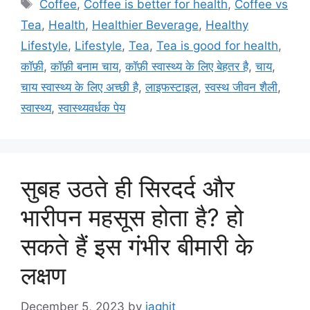
T
Coffee
,
Coffee is better for health
,
Coffee vs
t
a
Tea
,
Health
,
Healthier Beverage
,
Healthy
e
g
Lifestyle
,
Lifestyle
,
Tea
,
Tea is good for health
,
g
s
कॉफ़ी
,
कॉफ़ी बनाम चाय
,
कॉफ़ी स्वास्थ्य के लिए बेहतर है
,
चाय
,
o
r
चाय स्वास्थ्य के लिए अच्छी है
,
लाइफस्टाइल
,
स्वस्थ जीवन शैली
,
i
स्वास्थ्य
,
स्वास्थ्यवर्धक पेय
e
s
सुबह उठते ही सिरदर्द और
भारीपन महसूस होता है? हो
सकते हैं इस गंभीर बीमारी के
लक्षण
December 5, 2023
by
jaghit