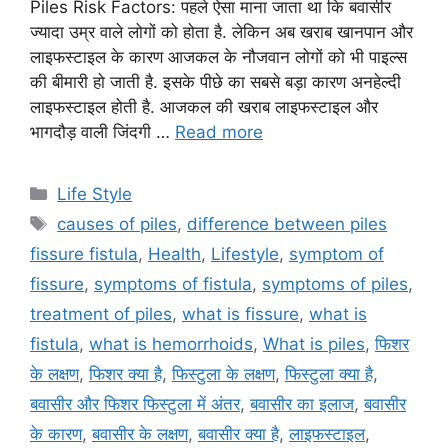
Piles Risk Factors: पहले ऐसा माना जाता था कि बवासीर
ज्यादा उम्र वाले लोगों को होता है. लेकिन अब खराब खानपान और
लाइफस्टाइल के कारण आजकल के नौजवान लोगों को भी पाइल्स
की बीमारी हो जाती है. इसके पीछे का सबसे बड़ा कारण अनहेल्दी
लाइफस्टाइल होती है. आजकल की खराब लाइफस्टाइल और
भागदौड़ वाली जिंदगी …
Read more
C
Life Style
a
T
causes of piles
,
difference between piles
t
a
fissure fistula
,
Health
,
Lifestyle
,
symptom of
e
g
fissure
,
symptoms of fistula
,
symptoms of piles
,
g
s
treatment of piles
,
what is fissure
,
what is
o
r
fistula
,
what is hemorrhoids
,
What is piles
,
फिशर
i
के लक्षण
,
फिशर क्या है
,
फिस्टुला के लक्षण
,
फिस्टुला क्या है
,
e
बवासीर और फिशर फिस्टुला में अंतर
,
बवासीर का इलाज
,
बवासीर
s
के कारण
,
बवासीर के लक्षण
,
बवासीर क्या है
,
लाइफस्टाइल
,