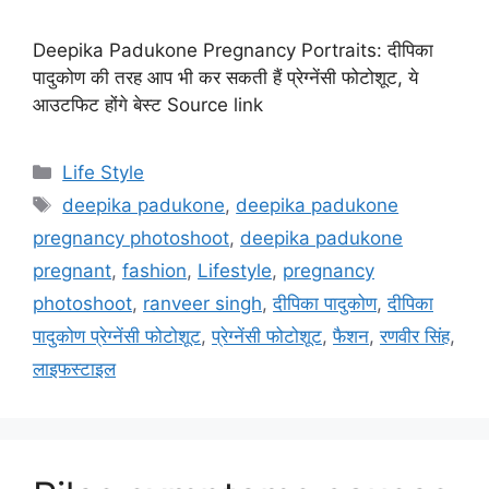
Deepika Padukone Pregnancy Portraits: दीपिका
पादुकोण की तरह आप भी कर सकती हैं प्रेग्नेंसी फोटोशूट, ये
आउटफिट होंगे बेस्ट Source link
C
Life Style
a
T
deepika padukone
,
deepika padukone
t
a
pregnancy photoshoot
,
deepika padukone
e
g
pregnant
,
fashion
,
Lifestyle
,
pregnancy
g
s
photoshoot
,
ranveer singh
,
दीपिका पादुकोण
,
दीपिका
o
r
पादुकोण प्रेग्नेंसी फोटोशूट
,
प्रेग्नेंसी फोटोशूट
,
फैशन
,
रणवीर सिंह
,
i
लाइफस्टाइल
e
s