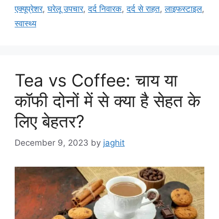
g
एक्यूप्रेशर
,
घरेलू उपचार
,
दर्द निवारक
,
दर्द से राहत
,
लाइफस्टाइल
,
g
s
स्वास्थ्य
o
r
i
e
s
Tea vs Coffee: चाय या
कॉफी दोनों में से क्या है सेहत के
लिए बेहतर?
December 9, 2023
by
jaghit