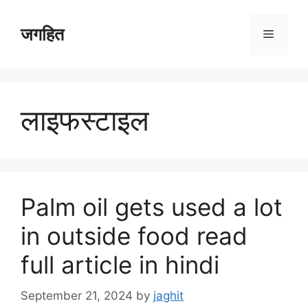
Skip
to
जगहित
Menu
content
लाइफस्टाइल
Palm oil gets used a lot
in outside food read
full article in hindi
September 21, 2024
by
jaghit