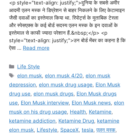
<p style="text-align: justify;">दुनिया के सबसे अमीर
आदमी एलन मस्क ने डिप्रेशन से बाहर निकलने के लिए केटामाइन
जैसी दवाओं का इस्तेमाल किया था. रिपोर्ट्स के मुताबिक टेस्ला
और स्पेसएक्स के कई बोर्ड सदस्य एलन मस्क के इन दवाओं के
इस्तेमाल से काफी ज्यादा परेशान हैं.&nbsp;</p> <p
style="text-align: justify;">उन बोर्ड मेंबर का कहना है कि
ऐसा …
Read more
C
Life Style
a
T
elon musk
,
elon musk 4/20
,
elon musk
t
a
depression
,
elon musk drug usage
,
Elon Musk
e
g
drug use
,
elon musk drugs
,
Elon Musk drugs
g
s
use
,
Elon Musk interview
,
Elon Musk news
,
elon
o
r
musk on his drug usage
,
Health
,
Ketamine
,
i
ketamine addiction
,
Ketamine Drug
,
ketamine
e
elon musk
,
Lifestyle
,
SpaceX
,
tesla
,
एलन मस्क
,
s