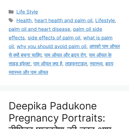
C
Life Style
a
T
Health
,
heart health and palm oil
,
Lifestyle
,
t
a
palm oil and heart disease
,
palm oil side
e
g
effects
,
side effects of palm oil
,
what is palm
g
s
oil
,
why you should avoid palm oil
,
आपको पाम ऑयल
o
r
से क्यों बचना चाहिए
,
पाम ऑयल और हृदय रोग
,
पाम ऑयल के
i
साइड इफेक्ट
,
पाम ऑयल क्या है
,
लाइफस्टाइल
,
स्वास्थ्य
,
हृदय
e
स्वास्थ्य और पाम ऑयल
s
Deepika Padukone
Pregnancy Portraits: