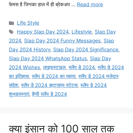
फेमस है जिनका हाल में ही ब्रेकअप …
Read more
C
Life Style
a
T
Happy Slap Day 2024
,
Lifestyle
,
Slap Day
t
a
2024
,
Slap Day 2024 Funny Messages
,
Slap
e
g
Day 2024 History
,
Slap Day 2024 Significance
,
g
s
Slap Day 2024 WhatsApp Status
,
Slap Day
o
r
2024 Wishes
,
लाइफस्टाइल
,
स्लैप डे 2024
,
स्लैप डे 2024
i
का इतिहास
,
स्लैप डे 2024 का महत्व
,
स्लैप डे 2024 मजेदार
e
संदेश
,
स्लैप डे 2024 व्हाट्सएप स्टेटस
,
स्लैप डे 2024
s
शुभकामनाएं
,
हैप्पी स्लैप डे 2024
क्या इंसान को 100 साल तक