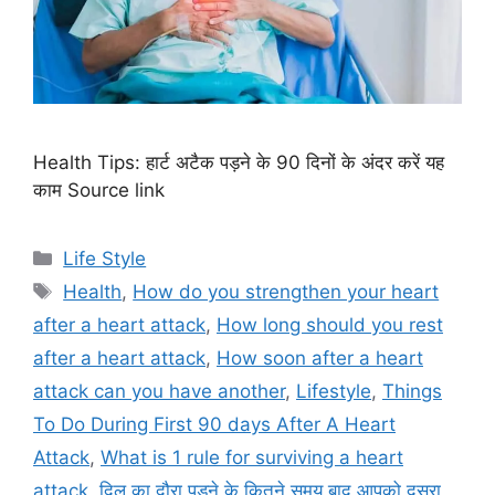
Health Tips: हार्ट अटैक पड़ने के 90 दिनों के अंदर करें यह
काम Source link
C
Life Style
a
T
Health
,
How do you strengthen your heart
t
a
after a heart attack
,
How long should you rest
e
g
after a heart attack
,
How soon after a heart
g
s
attack can you have another
,
Lifestyle
,
Things
o
r
To Do During First 90 days After A Heart
i
Attack
,
What is 1 rule for surviving a heart
e
attack
,
दिल का दौरा पड़ने के कितने समय बाद आपको दूसरा