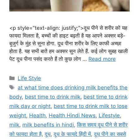
<p style="text-align: justify;">दूध पीने से शरीर को यह
फायदा मिलता है, बच्चों की हाइट बढ़ती है यह आपने अक्सर बड़े-
बुजुर्ग के मुंह से सुना होगा. दूध पीना शरीर के लिए काफी अच्छा
होता है. यह सभी बातें हम अक्सर सुन लेते हैं. कई लोग सुबह खाली
पेट दूध पीना पसंद करते हैं तो कुछ लोग …
Read more
C
Life Style
a
T
at what time does drinking milk benefits the
t
a
body
,
best time to drink milk
,
best time to drink
e
g
milk day or night
,
best time to drink milk to lose
g
s
weight
,
Health
,
Health Hindi News
,
Lifestyle
,
o
r
milk
,
milk benefits in hindi
,
किस समय दूध पीने से शरीर
i
को फायदा होता है
,
दूध
,
दूध के फायदे हिंदी में
,
दूध पीने का सबसे