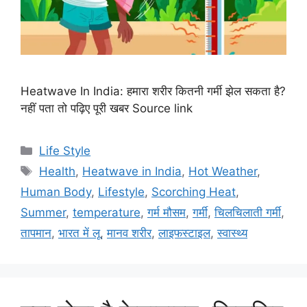
Heatwave In India: हमारा शरीर कितनी गर्मी झेल सकता है?
नहीं पता तो पढ़िए पूरी खबर Source link
C
Life Style
a
T
Health
,
Heatwave in India
,
Hot Weather
,
t
a
Human Body
,
Lifestyle
,
Scorching Heat
,
e
g
Summer
,
temperature
,
गर्म मौसम
,
गर्मी
,
चिलचिलाती गर्मी
,
g
s
तापमान
,
भारत में लू
,
मानव शरीर
,
लाइफस्टाइल
,
स्वास्थ्य
o
r
i
e
s