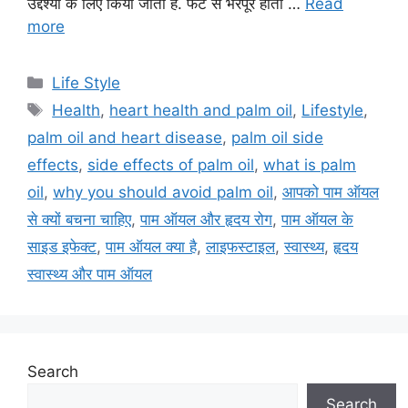
उद्देश्यों के लिए किया जाता है. फैट से भरपूर होता …
Read
more
C
Life Style
a
T
Health
,
heart health and palm oil
,
Lifestyle
,
t
a
palm oil and heart disease
,
palm oil side
e
g
effects
,
side effects of palm oil
,
what is palm
g
s
oil
,
why you should avoid palm oil
,
आपको पाम ऑयल
o
r
से क्यों बचना चाहिए
,
पाम ऑयल और हृदय रोग
,
पाम ऑयल के
i
साइड इफेक्ट
,
पाम ऑयल क्या है
,
लाइफस्टाइल
,
स्वास्थ्य
,
हृदय
e
स्वास्थ्य और पाम ऑयल
s
Search
Search