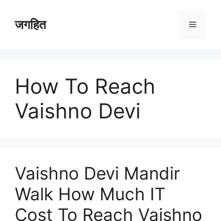
Skip
to
जगहित
Menu
content
How To Reach
Vaishno Devi
Vaishno Devi Mandir
Walk How Much IT
Cost To Reach Vaishno