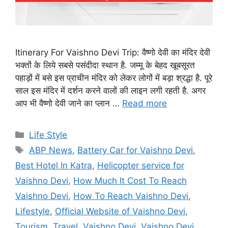
Itinerary For Vaishno Devi Trip: वैष्णो देवी का मंदिर देवी
भक्तों के लिये सबसे पसंदीदा स्थान है. जम्मू के बेहद खूबसूरत
पहाड़ों में बसे इस प्राचीन मंदिर को लेकर लोगों में बड़ा श्रद्धा है. पूरे
साल इस मंदिर में दर्शन करने वालों की लाइन लगी रहती है. अगर
आप भी वैष्णो देवी जाने का प्लान …
Read more
C
Life Style
a
T
ABP News
,
Battery Car for Vaishno Devi
,
t
a
Best Hotel In Katra
,
Helicopter service for
e
g
Vaishno Devi
,
How Much It Cost To Reach
g
s
Vaishno Devi
,
How To Reach Vaishno Devi
,
o
r
Lifestyle
,
Official Website of Vaishno Devi
,
i
Tourism
,
Travel
,
Vaishno Devi
,
Vaishno Devi