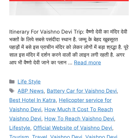
Itinerary For Vaishno Devi Trip: वैष्णो देवी का मंदिर देवी
भक्तों के लिये सबसे पसंदीदा स्थान है. जम्मू के बेहद खूबसूरत
पहाड़ों में बसे इस प्राचीन मंदिर को लेकर लोगों में बड़ा श्रद्धा है. पूरे
साल इस मंदिर में दर्शन करने वालों की लाइन लगी रहती है. अगर
आप भी वैष्णो देवी जाने का प्लान …
Read more
C
Life Style
a
T
ABP News
,
Battery Car for Vaishno Devi
,
t
a
Best Hotel In Katra
,
Helicopter service for
e
g
Vaishno Devi
,
How Much It Cost To Reach
g
s
Vaishno Devi
,
How To Reach Vaishno Devi
,
o
r
Lifestyle
,
Official Website of Vaishno Devi
,
i
Tourism
,
Travel
,
Vaishno Devi
,
Vaishno Devi