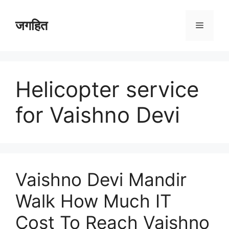
Skip
to
जगहित
Menu
content
Helicopter service
for Vaishno Devi
Vaishno Devi Mandir
Walk How Much IT
Cost To Reach Vaishno