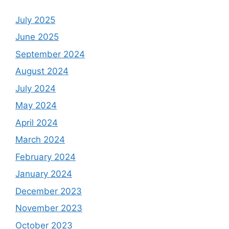
July 2025
June 2025
September 2024
August 2024
July 2024
May 2024
April 2024
March 2024
February 2024
January 2024
December 2023
November 2023
October 2023