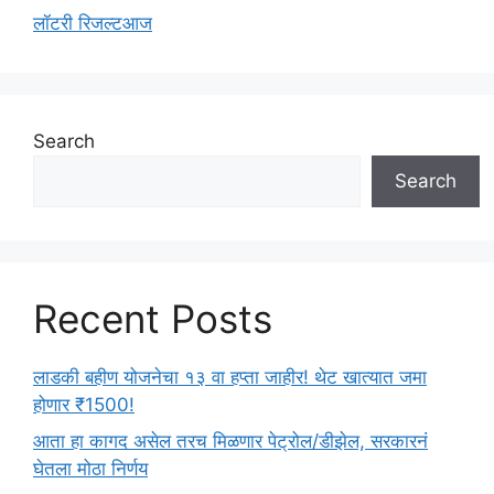
लॉटरी रिजल्टआज
Search
Search
Recent Posts
लाडकी बहीण योजनेचा १३ वा हप्ता जाहीर! थेट खात्यात जमा
होणार ₹1500!
आता हा कागद असेल तरच मिळणार पेट्रोल/डीझेल, सरकारनं
घेतला मोठा निर्णय