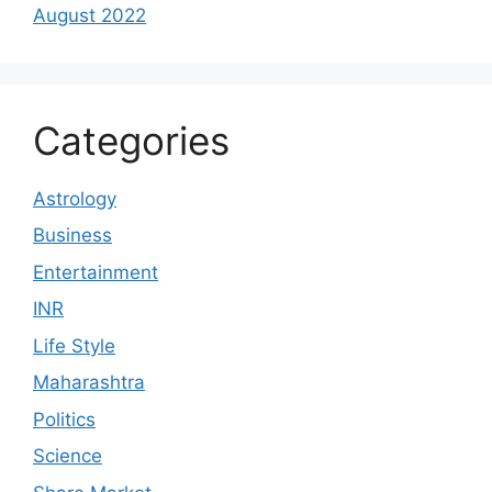
August 2022
Categories
Astrology
Business
Entertainment
INR
Life Style
Maharashtra
Politics
Science