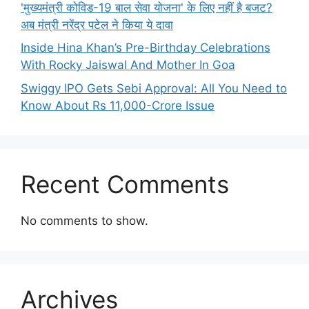
'मुख्यमंत्री कोविड-19 बाल सेवा योजना' के लिए नहीं है बजट?
अब मंत्री नरेंद्र पटेल ने किया ये दावा
Inside Hina Khan’s Pre-Birthday Celebrations
With Rocky Jaiswal And Mother In Goa
Swiggy IPO Gets Sebi Approval: All You Need to
Know About Rs 11,000-Crore Issue
Recent Comments
No comments to show.
Archives