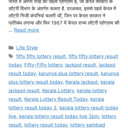
भारत में अपनी तरह का पहला प्रोग्राम है, जो केरल सरकार के
लॉटरी विभाग के अंतर्गत चलता है. दरअसल, इससे पहले केरल में
लॉटरी निजी कंपनियां चलती थीं, जिन पर केरल सरकार ने
प्रतिबंध लगाया और फिर 1967 में केरल राज्य लॉटरी प्रोग्राम की
…
Read more
C
Life Style
a
T
fifty fifty lottery result
,
fifty fifty lottery result
t
a
today
,
Fifty-Fifty lottery
,
jackpot result
,
jackpot
e
g
result today
,
karunya plus lottery result
,
karunya
g
s
plus lottery result today
,
Kerala jackpot
,
kerala
o
r
jackpot result
,
Kerala Lottery
,
kerala lottery
i
result
,
Kerala Lottery Result Today
,
kerala
e
lottery result today 3
,
kerala lottery result today
s
live
,
kerala lottery result today live 3pm
,
lottery
result
,
lottery result today
,
lottery sambad