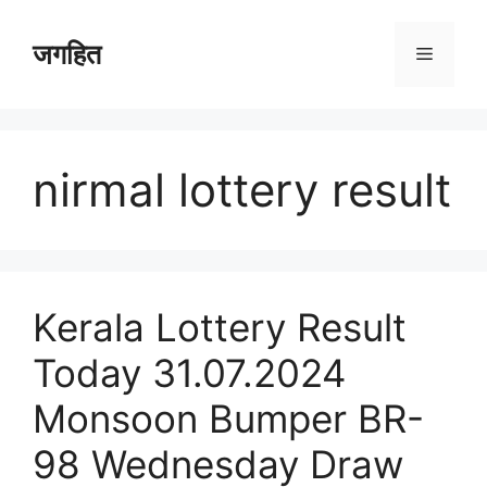
Skip
to
जगहित
Menu
content
nirmal lottery result
Kerala Lottery Result
Today 31.07.2024
Monsoon Bumper BR-
98 Wednesday Draw