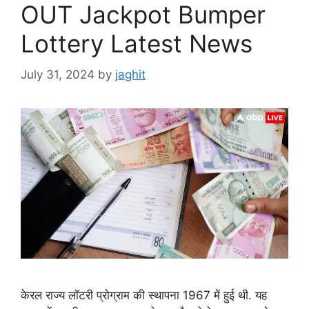
OUT Jackpot Bumper
Lottery Latest News
July 31, 2024
by
jaghit
केरल राज्य लॉटरी प्रोग्राम की स्थापना 1967 में हुई थी. यह