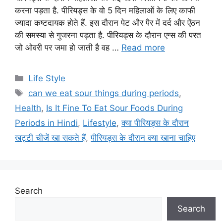
करना पड़ता है. पीरियड्स के वो 5 दिन महिलाओं के लिए काफी
ज्यादा कष्टदायक होते हैं. इस दौरान पेट और पैर में दर्द और ऐंठन
की समस्या से गुजरना पड़ता है. पीरियड्स के दौरान एग्स की परत
जो ओवरी पर जमा हो जाती है वह …
Read more
C
Life Style
a
T
can we eat sour things during periods
,
t
a
Health
,
Is It Fine To Eat Sour Foods During
e
g
Periods in Hindi
,
Lifestyle
,
क्या पीरियड्स के दौरान
g
s
खट्टी चीजें खा सकते हैं
,
पीरियड्स के दौरान क्या खाना चाहिए
o
r
i
e
s
Search
Search