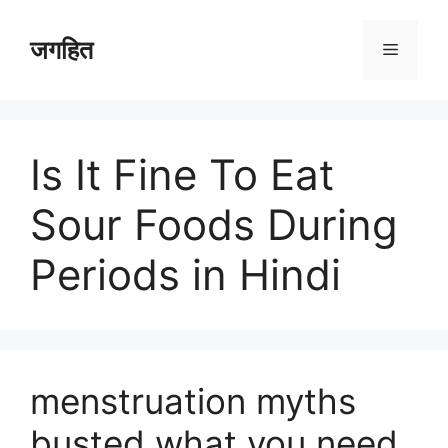
Skip
to
जगहित
Menu
content
Is It Fine To Eat
Sour Foods During
Periods in Hindi
menstruation myths
busted what you need