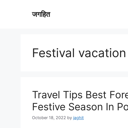
Skip
to
जगहित
content
Festival vacation
Travel Tips Best For
Festive Season In Po
October 18, 2022
by
jaghit