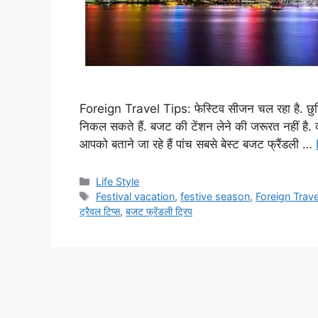
Foreign Travel Tips: फेस्टिव सीजन चल रहा है. छुट्टिय
निकल सकते हैं. बजट की टेंशन लेने की जरूरत नहीं है.
आपको बताने जा रहे हैं पांच सबसे बेस्ट बजट फ्रैंडली …
C
Life Style
a
T
Festival vacation
,
festive season
,
Foreign Trave
t
a
ट्रैवल टिप्स
,
बजट फ्रेंडली ट्रिप
e
g
g
s
o
r
i
e
s