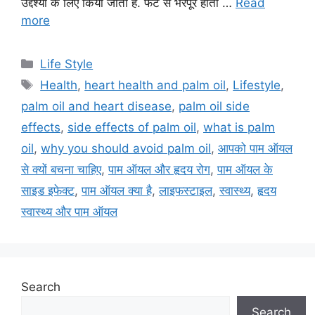
उद्देश्यों के लिए किया जाता है. फैट से भरपूर होता …
Read
more
C
Life Style
a
T
Health
,
heart health and palm oil
,
Lifestyle
,
t
a
palm oil and heart disease
,
palm oil side
e
g
effects
,
side effects of palm oil
,
what is palm
g
s
oil
,
why you should avoid palm oil
,
आपको पाम ऑयल
o
r
से क्यों बचना चाहिए
,
पाम ऑयल और हृदय रोग
,
पाम ऑयल के
i
साइड इफेक्ट
,
पाम ऑयल क्या है
,
लाइफस्टाइल
,
स्वास्थ्य
,
हृदय
e
स्वास्थ्य और पाम ऑयल
s
Search
Search