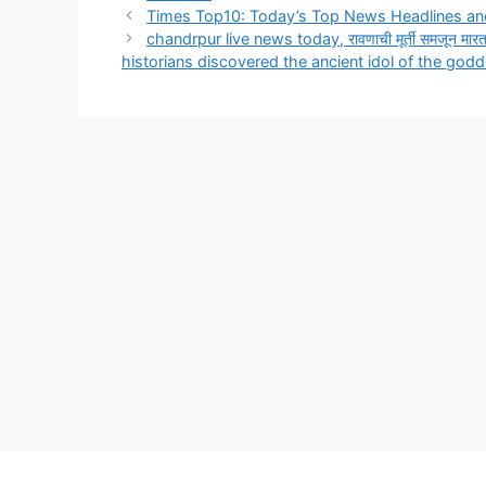
a
Times Top10: Today’s Top News Headlines and
t
chandrpur live news today, रावणाची मूर्ती समजून मारत होत
e
historians discovered the ancient idol of the god
g
o
r
i
e
s