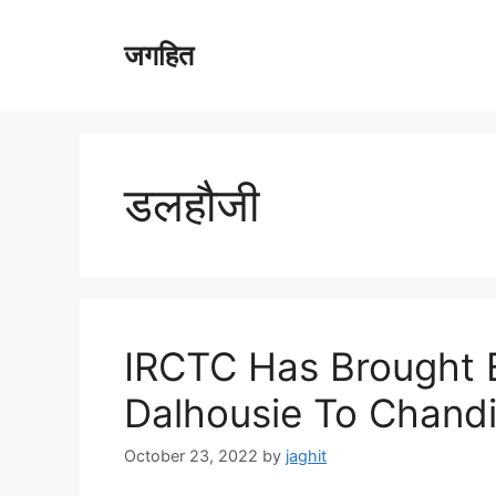
Skip
to
जगहित
content
डलहौजी
IRCTC Has Brought 
Dalhousie To Chandi
October 23, 2022
by
jaghit