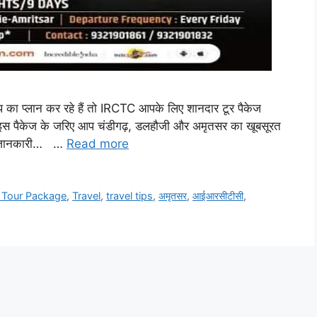
का प्लान कर रहे हैं तो IRCTC आपके लिए शानदार टूर पैकेज
 इस पैकेज के जरिए आप चंडीगढ़, डलहौजी और अमृतसर का खूबसूरत
ू Z जानकारी… …
Read more
 Tour Package
,
Travel
,
travel tips
,
अमृतसर
,
आईआरसीटीसी
,