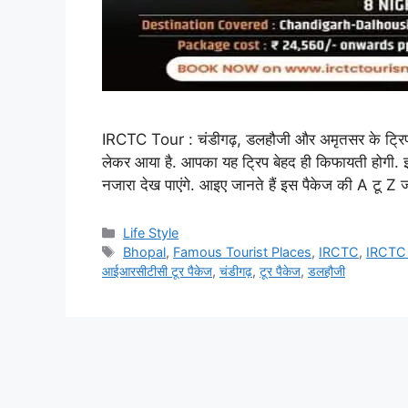
IRCTC Tour : चंडीगढ़, डलहौजी और अमृतसर के ट्रिप 
लेकर आया है. आपका यह ट्रिप बेहद ही किफायती होगी.
नजारा देख पाएंगे. आइए जानते हैं इस पैकेज की A ट
C
Life Style
a
T
Bhopal
,
Famous Tourist Places
,
IRCTC
,
IRCTC
t
a
आईआरसीटीसी टूर पैकेज
,
चंडीगढ़
,
टूर पैकेज
,
डलहौजी
e
g
g
s
o
r
i
e
s