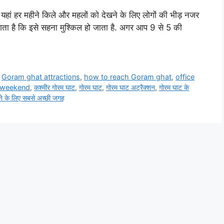
 यहां हर महीने किले और महलों को देखने के लिए लोगों की भीड़ नजर
लगता है कि इसे सहना मुश्किल हो जाता है. अगर आप 9 से 5 की
,
Goram ghat attractions
,
how to reach Goram ghat
,
office
weekend
,
कश्मीर गोरम घाट
,
गोरम घाट
,
गोरम घाट अट्रैक्शन
,
गोरम घाट के
मने के लिए सबसे अच्छी जगह