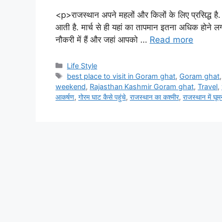
<p>राजस्थान अपने महलों और किलों के लिए प्रसिद्ध है.
आती है. मार्च से ही यहां का तापमान इतना अधिक होने 
नौकरी में हैं और जहां आपको …
Read more
C
Life Style
a
T
best place to visit in Goram ghat
,
Goram ghat
t
a
weekend
,
Rajasthan Kashmir Goram ghat
,
Travel
,
e
g
आकर्षण
,
गोरम घाट कैसे पहुंचे
,
राजस्थान का कश्मीर
,
राजस्थान में घू
g
s
o
r
i
e
s