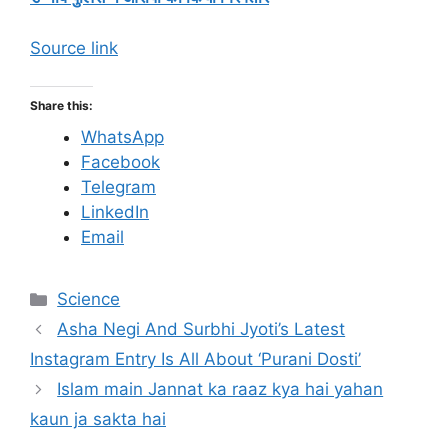
Source link
Share this:
WhatsApp
Facebook
Telegram
LinkedIn
Email
C
Science
a
Asha Negi And Surbhi Jyoti’s Latest
t
Instagram Entry Is All About ‘Purani Dosti’
e
Islam main Jannat ka raaz kya hai yahan
g
kaun ja sakta hai
o
r